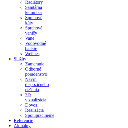
Radiátory
Sanitárna
keramika
Sprchové
kúty
Sprchové
vaničy
Vane
Vodovodné
batérie
Wellnes
Služby
Zameranie
Odborné
poradenstvo
Návrh
dispozičného
riešenia
3D
vizualizácia
Dovoz
Realizácia
Spolupracujeme
Referencie
Aktuálny